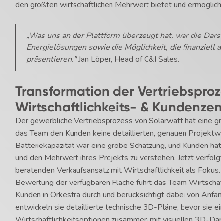
den größten wirtschaftlichen Mehrwert bietet und ermöglich
„Was uns an der Plattform überzeugt hat, war die Darst
Energielösungen sowie die Möglichkeit, die finanziell
präsentieren."
Jan Löper, Head of C&I Sales.
Transformation der Vertriebspro
Wirtschaftlichkeits- & Kundenzen
Der gewerbliche Vertriebsprozess von Solarwatt hat eine g
das Team den Kunden keine detaillierten, genauen Projektwirt
Batteriekapazität war eine grobe Schätzung, und Kunden hat
und den Mehrwert ihres Projekts zu verstehen. Jetzt verfol
beratenden Verkaufsansatz mit Wirtschaftlichkeit als Foku
Bewertung der verfügbaren Fläche führt das Team Wirtschaf
Kunden in Orkestra durch und berücksichtigt dabei von Anfa
entwickeln sie detaillierte technische 3D-Pläne, bevor sie 
Wirtschaftlichkeitsoptionen zusammen mit visuellen 3D-Dar