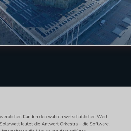
ewerblichen Kunden den wahren wirtschaftlichen Wert
Solarwatt lautet die Antwort Orkestra – die Software,