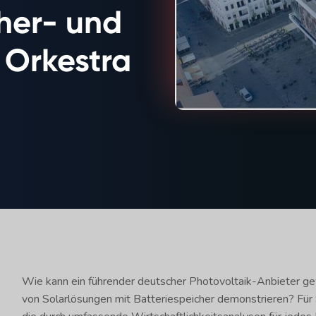
her- und
 Orkestra
Wie kann ein führender deutscher Photovoltaik-Anbieter g
von Solarlösungen mit Batteriespeicher demonstrieren? Für 