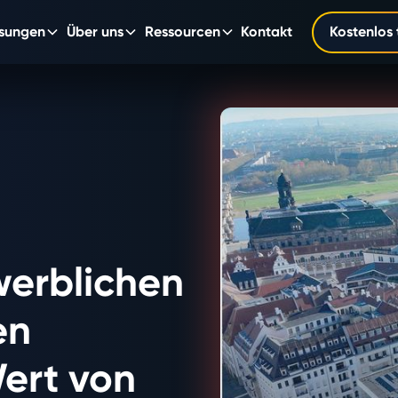
sungen
Über uns
Ressourcen
Kontakt
Kostenlos 
werblichen
en
Wert von