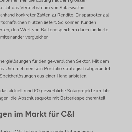
es Unternehmen die Lösung mit dem größten
rgleicht das Vertriebsteam von Solarwatt in
anhand konkreter Zahlen zu Rendite, Einsparpotenzial
tschaftlichen Nutzen liefert. So können Kunden
ten, den Wert von Batteriespeichern durch fundierte
miteinander vergleichen.
Energielösungen für den gewerblichen Sektor. Mit dem
 das Unternehmen sein Portfolio strategisch abgerundet
 Speicherlösungen aus einer Hand anbieten.
, das aktuell rund 60 gewerbliche Solarprojekte im Jahr
gen, die Abschlussquote mit Batteriespeicheranteil
en im Markt für C&I
in starkes Wachstum. Immer mehr Unternehmen