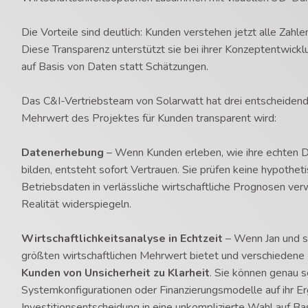
Die Vorteile sind deutlich: Kunden verstehen jetzt alle Zahl
Diese Transparenz unterstützt sie bei ihrer Konzeptentwickl
auf Basis von Daten statt Schätzungen.
Das C&I-Vertriebsteam von Solarwatt hat drei entscheidende
Mehrwert des Projektes für Kunden transparent wird:
Datenerhebung
– Wenn Kunden erleben, wie ihre echten Da
bilden, entsteht sofort Vertrauen. Sie prüfen keine hypothet
Betriebsdaten in verlässliche wirtschaftliche Prognosen verw
Realität widerspiegeln.
Wirtschaftlichkeitsanalyse in Echtzeit
– Wenn Jan und se
größten wirtschaftlichen Mehrwert bietet und verschiedene
Kunden von Unsicherheit zu Klarheit
. Sie können genau s
Systemkonfigurationen oder Finanzierungsmodelle auf ihr E
Investitionsentscheidung in eine unkomplizierte Wahl auf B