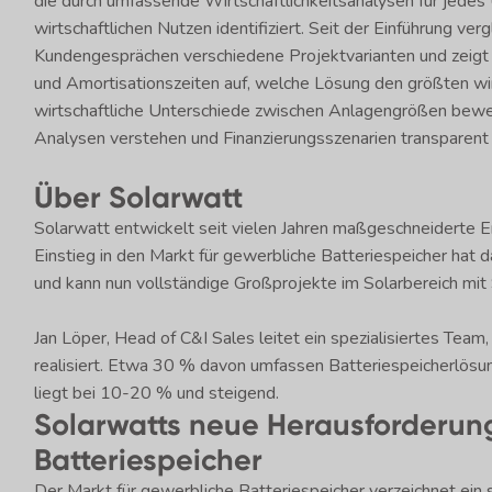
die durch umfassende Wirtschaftlichkeitsanalysen für jed
wirtschaftlichen Nutzen identifiziert. Seit der Einführung ve
Kundengesprächen verschiedene Projektvarianten und zeigt 
und Amortisationszeiten auf, welche Lösung den größten wir
wirtschaftliche Unterschiede zwischen Anlagengrößen bewer
Analysen verstehen und Finanzierungsszenarien transparent 
Über Solarwatt
Solarwatt entwickelt seit vielen Jahren maßgeschneiderte 
Einstieg in den Markt für gewerbliche Batteriespeicher hat
und kann nun vollständige Großprojekte im Solarbereich mit
Jan Löper, Head of C&I Sales leitet ein spezialisiertes Team
realisiert. Etwa 30 % davon umfassen Batteriespeicherlösun
liegt bei 10-20 % und steigend.
Solarwatts neue Herausforderung
Batteriespeicher
Der Markt für gewerbliche Batteriespeicher verzeichnet e