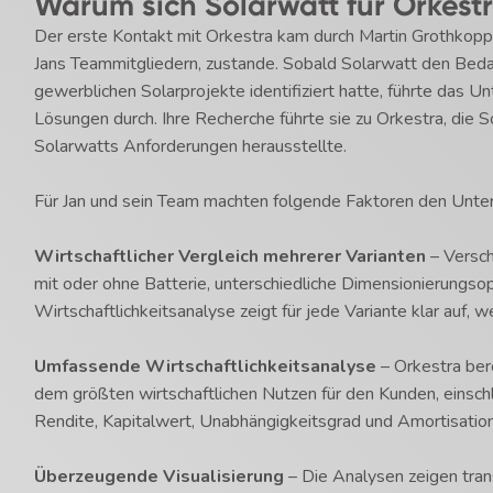
Warum sich Solarwatt für Orkest
Der erste Kontakt mit Orkestra kam durch Martin Grothkopp
Jans Teammitgliedern, zustande. Sobald Solarwatt den Bedarf
gewerblichen Solarprojekte identifiziert hatte, führte das 
Lösungen durch. Ihre Recherche führte sie zu Orkestra, die So
Solarwatts Anforderungen herausstellte.
Für Jan und sein Team machten folgende Faktoren den Unter
Wirtschaftlicher Vergleich mehrerer Varianten
– Versch
mit oder ohne Batterie, unterschiedliche Dimensionierungso
Wirtschaftlichkeitsanalyse zeigt für jede Variante klar auf
Umfassende Wirtschaftlichkeitsanalyse
– Orkestra bere
dem größten wirtschaftlichen Nutzen für den Kunden, einschl
Rendite, Kapitalwert, Unabhängigkeitsgrad und Amortisation
Überzeugende Visualisierung
– Die Analysen zeigen tran