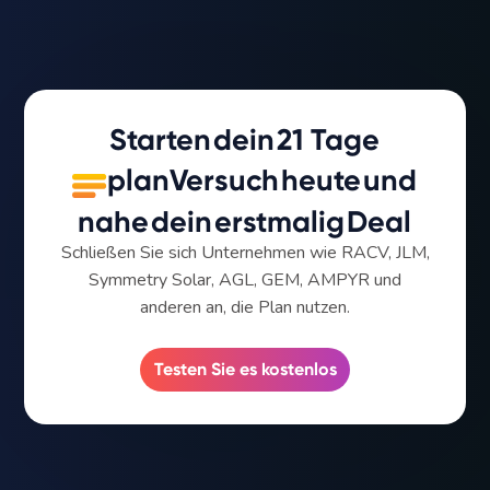
Starten
dein
21 Tage
plan
Versuch
heute
und
nahe
dein
erstmalig
Deal
Schließen Sie sich Unternehmen wie RACV, JLM,
Symmetry Solar, AGL, GEM, AMPYR und
anderen an, die Plan nutzen.
Testen Sie es kostenlos